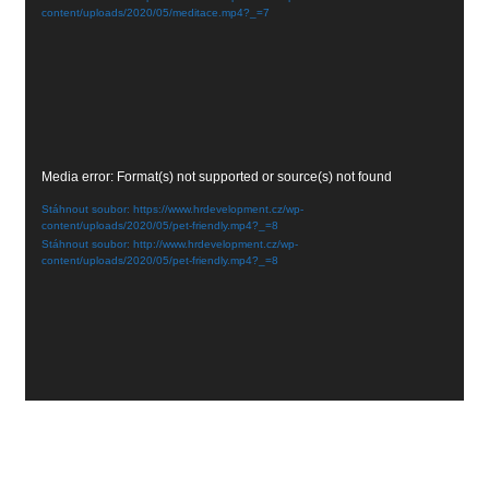
content/uploads/2020/05/meditace.mp4?_=7
Video
Media error: Format(s) not supported or source(s) not found
přehrávač
Stáhnout soubor: https://www.hrdevelopment.cz/wp-
content/uploads/2020/05/pet-friendly.mp4?_=8
Stáhnout soubor: http://www.hrdevelopment.cz/wp-
content/uploads/2020/05/pet-friendly.mp4?_=8
Proudly powered by
WordPress
|
Theme by:
PopularisWP