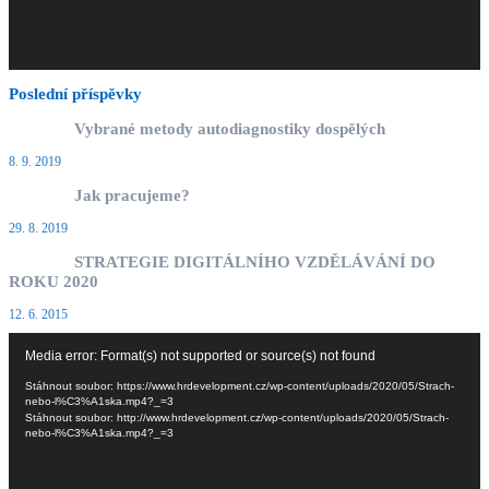
Poslední příspěvky
Vybrané metody autodiagnostiky dospělých
8. 9. 2019
Jak pracujeme?
29. 8. 2019
STRATEGIE DIGITÁLNÍHO VZDĚLÁVÁNÍ DO
ROKU 2020
12. 6. 2015
Video
Media error: Format(s) not supported or source(s) not found
přehrávač
Stáhnout soubor: https://www.hrdevelopment.cz/wp-content/uploads/2020/05/Strach-
nebo-l%C3%A1ska.mp4?_=3
Stáhnout soubor: http://www.hrdevelopment.cz/wp-content/uploads/2020/05/Strach-
nebo-l%C3%A1ska.mp4?_=3