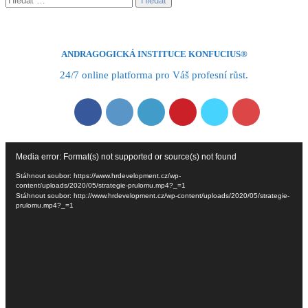
ANDRAGOGICKÁ INSTITUCE KONFUCIUS®
24/7 online platforma pro Váš profesní růst.
Video
Media error: Format(s) not supported or source(s) not found
přehrávač
Stáhnout soubor: https://www.hrdevelopment.cz/wp-
content/uploads/2020/05/strategie-prulomu.mp4?_=1
Stáhnout soubor: http://www.hrdevelopment.cz/wp-content/uploads/2020/05/strategie-
prulomu.mp4?_=1