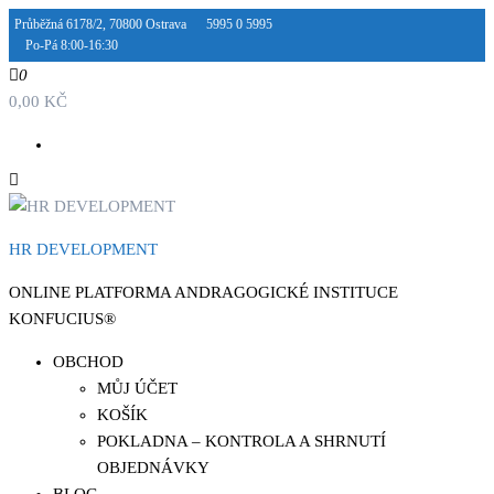
Přeskočit
Průběžná 6178/2, 70800 Ostrava
5995 0 5995
Po-Pá 8:00-16:30
na
obsah
0
0,00 KČ
HR DEVELOPMENT
ONLINE PLATFORMA ANDRAGOGICKÉ INSTITUCE
KONFUCIUS®
OBCHOD
MŮJ ÚČET
KOŠÍK
POKLADNA – KONTROLA A SHRNUTÍ
OBJEDNÁVKY