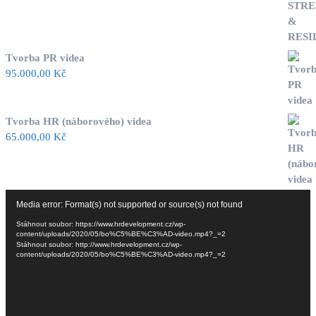
Tvorba PR videa
95.000,00
Kč
Tvorba HR (náborového) videa
65.000,00
Kč
Video
Media error: Format(s) not supported or source(s) not found
přehrávač
Stáhnout soubor: https://www.hrdevelopment.cz/wp-
content/uploads/2020/05/bo%C5%BE%C3%AD-video.mp4?_=2
Stáhnout soubor: http://www.hrdevelopment.cz/wp-
content/uploads/2020/05/bo%C5%BE%C3%AD-video.mp4?_=2