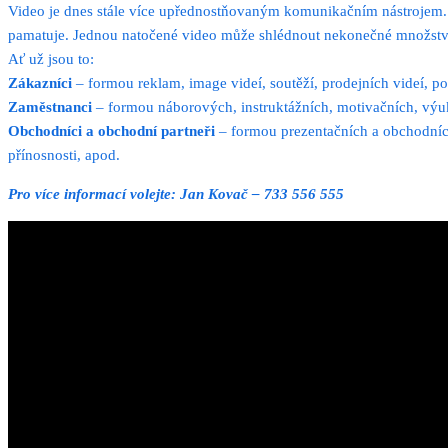
Video je dnes stále více upřednostňovaným komunikačním nástrojem. P
pamatuje. Jednou natočené video může shlédnout nekonečné množstv
Ať už jsou to:
Zákazníci
– formou reklam, image videí, soutěží, prodejních videí, p
Zaměstnanci
– formou náborových, instruktážních, motivačních, výu
Obchodníci a obchodní partneři
– formou prezentačních a obchodních
přínosnosti, apod.
Pro více informací volejte: Jan Kovač – 733 556 555