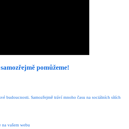
m samozřejmě pomůžeme!
 své budoucnosti. Samozřejmě tráví mnoho času na sociálních sítích
éle na vašem webu