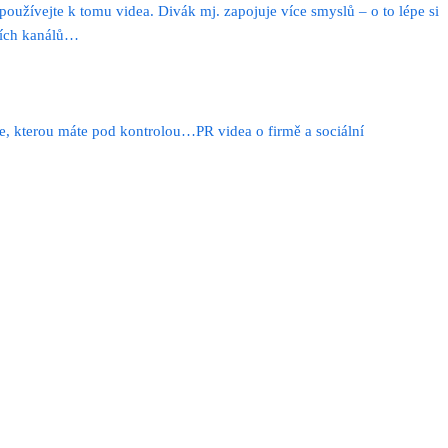
užívejte k tomu videa. Divák mj. zapojuje více smyslů – o to lépe si
ších kanálů…
e, kterou máte pod kontrolou…PR videa o firmě a sociální