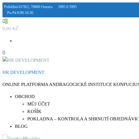
Přeskočit
Průběžná 6178/2, 70800 Ostrava
5995 0 5995
Po-Pá 8:00-16:30
na
obsah
0
0,00 KČ
HR DEVELOPMENT
ONLINE PLATFORMA ANDRAGOGICKÉ INSTITUCE KONFUCIU
OBCHOD
MŮJ ÚČET
KOŠÍK
POKLADNA – KONTROLA A SHRNUTÍ OBJEDNÁVK
BLOG