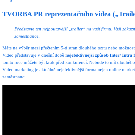
TVORBA PR reprezentačního videa („Trailer
Představte ten nejpoutavější „trailer“ na vaší firmu. Vaši zákaz
zaměstnance.
Máte na výběr mezi přečtením 5-ti stran dlouhého textu nebo možností 
Video představuje v dnešní době
nejefektivnější způsob Inter/ Intr
tomto roce můžete být krok před konkurencí. Nebude to mít dlouhého 
Video marketing je aktuálně nejefektivnější forma nejen online mark
zaměstnanci.