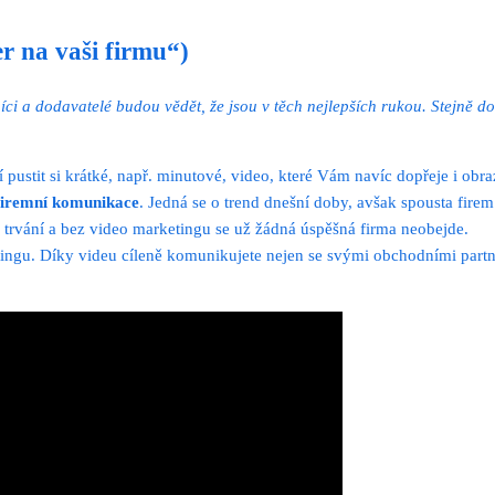
 na vaši firmu“)
níci a dodavatelé budou vědět, že jsou v těch nejlepších rukou. Stejně 
pustit si krátké, např. minutové, video, které Vám navíc dopřeje i obr
a firemní komunikace
. Jedná se o trend dnešní doby, avšak spousta fir
trvání a bez video marketingu se už žádná úspěšná firma neobejde.
etingu. Díky videu cíleně komunikujete nejen se svými obchodními partn