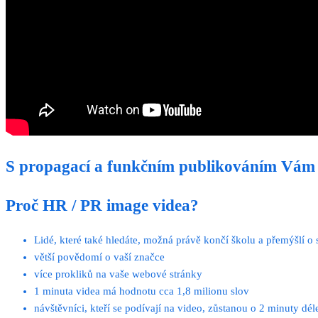
S propagací a funkčním publikováním Vá
Proč HR / PR image videa?
Lidé, které také hledáte, možná právě končí školu a přemýšlí o
větší povědomí o vaší značce
více prokliků na vaše webové stránky
1 minuta videa má hodnotu cca 1,8 milionu slov
návštěvníci, kteří se podívají na video, zůstanou o 2 minuty d