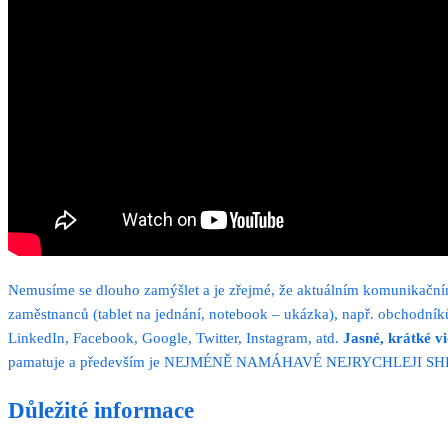
Nemusíme se dlouho zamýšlet a je zřejmé, že aktuálním komunikačním 
zaměstnanců (tablet na jednání, notebook – ukázka), např. obchodník
LinkedIn, Facebook, Google, Twitter, Instagram, atd.
Jasn
é
,
krátk
é
v
pamatuje a především je NEJMÉNĚ NAMÁHAVÉ NEJRYCHLEJI S
Důležité informace