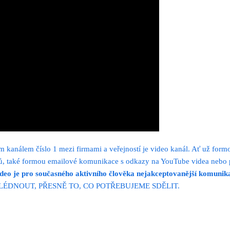
kanálem číslo 1 mezi firmami a veřejností je video kanál. Ať už form
ů, také formou emailové komunikace s odkazy na YouTube videa nebo pří
ideo je pro současného aktivního člověka
nejakceptovanější komunik
HLÉDNOUT, PŘESNĚ TO, CO POTŘEBUJEME SDĚLIT.