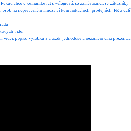
okud chcete komunikovat s veřejností, se zaměstnanci, se zákazníky, po
í osob na nepřeberném množství komunikačních, prodejních, PR a dal
ořadů
kových videí
 videí, popisů výrobků a služeb, jednoduše a nezaměnitelná prezentac