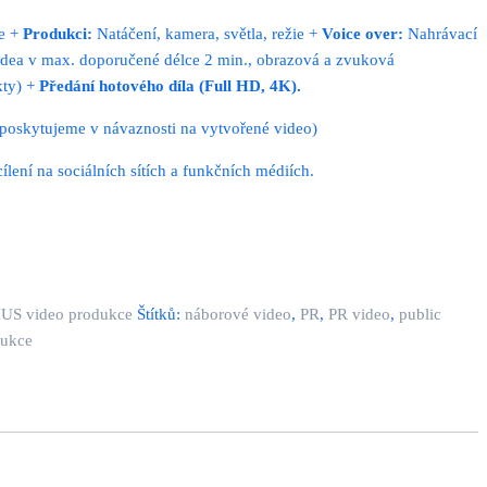
ce +
Produkci:
Natáčení, kamera, světla, režie +
Voice over:
Nahrávací
idea v max. doporučené délce 2 min., obrazová a zvuková
kty) +
Předání hotového díla (Full HD, 4K).
 poskytujeme v návaznosti na vytvořené video)
ílení na sociálních sítích a funkčních médiích.
S video produkce
Štítků:
náborové video
,
PR
,
PR video
,
public
dukce