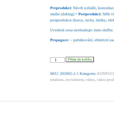
Preprodukci:
Návrh scénáře, konzulta
studio (dabing) +
Postprodukci:
Střih v
postprodukce (barvy, ruchy, titulky, efe
Uvedená cena neobsahuje: (tuto službu
Propagace:
– publikování, efektivní zac
Tvorba
Přidat do košíku
PR
videa
SKU:
202002-2-1
Kategorie:
KONFUCIU
množství
relations
,
recruitment
,
video
,
video pro