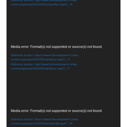
Stáhnout soubor: http://www.hrdevelopment.cz/wp-
content/uploads/2020/05/homeoffice.mp4?_=6
Video
Media error: Format(s) not supported or source(s) not found
přehrávač
Stáhnout soubor: https://www.hrdevelopment.cz/wp-
content/uploads/2020/05/meditace.mp4?_=7
Stáhnout soubor: http://www.hrdevelopment.cz/wp-
content/uploads/2020/05/meditace.mp4?_=7
Video
Media error: Format(s) not supported or source(s) not found
přehrávač
Stáhnout soubor: https://www.hrdevelopment.cz/wp-
content/uploads/2020/05/pet-friendly.mp4?_=8