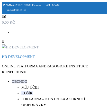
Přeskočit
Průběžná 6178/2, 70800 Ostrava
5995 0 5995
Po-Pá 8:00-16:30
na
obsah
0
0,00 KČ
HR DEVELOPMENT
ONLINE PLATFORMA ANDRAGOGICKÉ INSTITUCE
KONFUCIUS®
OBCHOD
MŮJ ÚČET
KOŠÍK
POKLADNA – KONTROLA A SHRNUTÍ
OBJEDNÁVKY