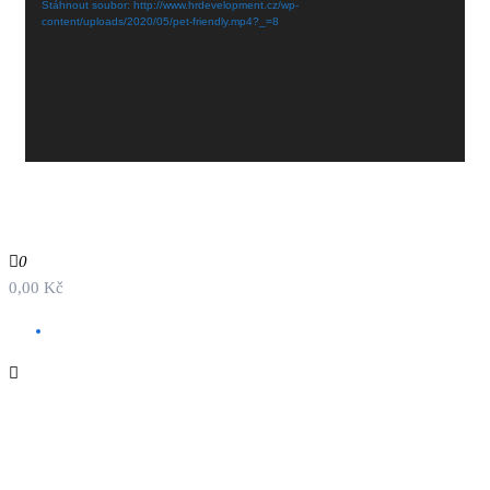
Stáhnout soubor: http://www.hrdevelopment.cz/wp-
content/uploads/2020/05/pet-friendly.mp4?_=8
Proudly powered by
WordPress
|
Theme by:
PopularisWP
0
0,00 Kč