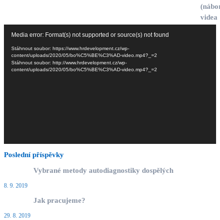
Video
Media error: Format(s) not supported or source(s) not found
přehrávač
Stáhnout soubor: https://www.hrdevelopment.cz/wp-
content/uploads/2020/05/bo%C5%BE%C3%AD-video.mp4?_=2
Stáhnout soubor: http://www.hrdevelopment.cz/wp-
content/uploads/2020/05/bo%C5%BE%C3%AD-video.mp4?_=2
Poslední příspěvky
Vybrané metody autodiagnostiky dospělých
8. 9. 2019
Jak pracujeme?
29. 8. 2019