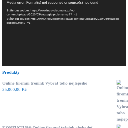
Media error: Format(s) not supported or source(s) not found
přehrávač
Stáhnout soubor: https://www.hrdevelopment.cz/wp-
content/uploads/2020/05/strategie-prulomu.mp4?_=1
Stáhnout soubor: http://www.hrdevelopment.cz/wp-content/uploads/2020/05/strategie-
prulomu.mp4?_=1
Produkty
Online firemní trénink Vybrat toho nejlepšího
25.000,00
Kč
KONFUCIUS® Online firemní trénink obchodní