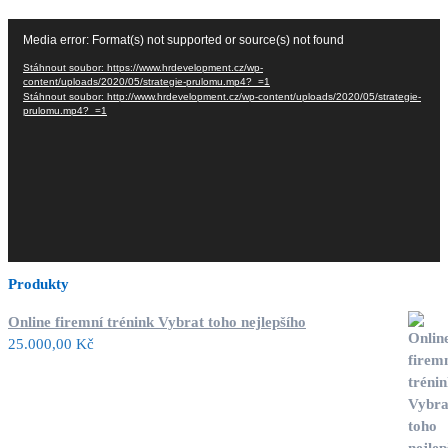
Video
Media error: Format(s) not supported or source(s) not found
přehrávač
Stáhnout soubor: https://www.hrdevelopment.cz/wp-
content/uploads/2020/05/strategie-prulomu.mp4?_=1
Stáhnout soubor: http://www.hrdevelopment.cz/wp-content/uploads/2020/05/strategie-
prulomu.mp4?_=1
Produkty
Online firemní trénink Vybrat toho nejlepšího
25.000,00
Kč