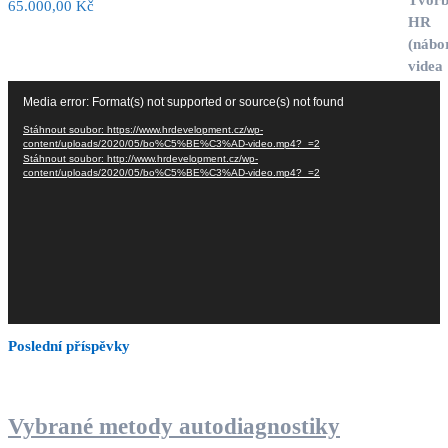
65.000,00
Kč
Video
Media error: Format(s) not supported or source(s) not found
přehrávač
Stáhnout soubor: https://www.hrdevelopment.cz/wp-
content/uploads/2020/05/bo%C5%BE%C3%AD-video.mp4?_=2
Stáhnout soubor: http://www.hrdevelopment.cz/wp-
content/uploads/2020/05/bo%C5%BE%C3%AD-video.mp4?_=2
Poslední příspěvky
Vybrané metody autodiagnostiky