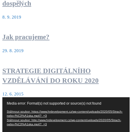
dospělých
8. 9. 2019
Jak pracujeme?
29. 8. 2019
STRATEGIE DIGITÁLNÍHO
VZDĚLÁVÁNÍ DO ROKU 2020
12. 6. 2015
Video
Media error: Format(s) not supported or source(s) not found
přehrávač
Stáhnout soubor: https://www.hrdevelopment.cz/wp-content/uploads/2020/05/Strach-
nebo-l%C3%A1ska.mp4?_=3
Stáhnout soubor: http://www.hrdevelopment.cz/wp-content/uploads/2020/05/Strach-
nebo-l%C3%A1ska.mp4?_=3