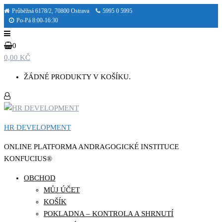
Přeskočit
Průběžná 6178/2, 70800 Ostrava
5995 0 5995
Po-Pá 8:00-16:30
na
obsah
0
0,00 KČ
ŽÁDNÉ PRODUKTY V KOŠÍKU.
HR DEVELOPMENT
ONLINE PLATFORMA ANDRAGOGICKÉ INSTITUCE
KONFUCIUS®
OBCHOD
MŮJ ÚČET
KOŠÍK
POKLADNA – KONTROLA A SHRNUTÍ