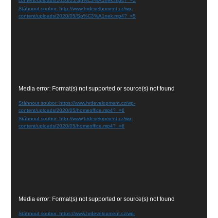
content/uploads/2020/05/Sp%C3%A1nek.mp4?_=5
Stáhnout soubor: http://www.hrdevelopment.cz/wp-
content/uploads/2020/05/Sp%C3%A1nek.mp4?_=5
Video
Media error: Format(s) not supported or source(s) not found
přehrávač
Stáhnout soubor: https://www.hrdevelopment.cz/wp-
content/uploads/2020/05/homeoffice.mp4?_=6
Stáhnout soubor: http://www.hrdevelopment.cz/wp-
content/uploads/2020/05/homeoffice.mp4?_=6
Video
Media error: Format(s) not supported or source(s) not found
přehrávač
Stáhnout soubor: https://www.hrdevelopment.cz/wp-