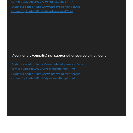
content/uploads/2020/05/meditace.mp4?_=7
Stáhnout soubor: http://www.hrdevelopment.cz/wp-
content/uploads/2020/05/meditace.mp4?_=7
Video
Media error: Format(s) not supported or source(s) not found
přehrávač
Stáhnout soubor: https://www.hrdevelopment.cz/wp-
content/uploads/2020/05/pet-friendly.mp4?_=8
Stáhnout soubor: http://www.hrdevelopment.cz/wp-
content/uploads/2020/05/pet-friendly.mp4?_=8
Proudly powered by
WordPress
|
Theme by:
PopularisWP