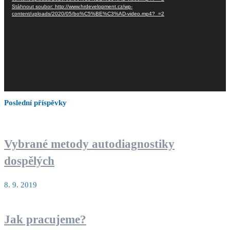
Stáhnout soubor: http://www.hrdevelopment.cz/wp-
content/uploads/2020/05/bo%C5%BE%C3%AD-video.mp4?_=2
Poslední příspěvky
Vybrané metody autodiagnostiky
dospělých
8. 9. 2019
Jak pracujeme?