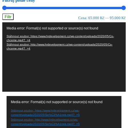
Filtruj podle ceny
Filtr
M
M
Cena:
65.000 Kč
—
95.000 Kč
Video
c
c
Media error: Format(s) not supported or source(s) not found
přehrávač
Stáhnout soubor: https://www.hrdevelopment.cz/wp-content/uploads/2020/05/Co-
chceme.mp4?_=4
Stáhnout soubor: http://www.hrdevelopment.cz/wp-content/uploads/2020/05/Co-
chceme.mp4?_=4
Video
Media error: Format(s) not supported or source(s) not found
přehrávač
Stáhnout soubor: https://www.hrdevelopment.cz/wp-
content/uploads/2020/05/Sp%C3%A1nek.mp4?_=5
Stáhnout soubor: http://www.hrdevelopment.cz/wp-
content/uploads/2020/05/Sp%C3%A1nek.mp4?_=5