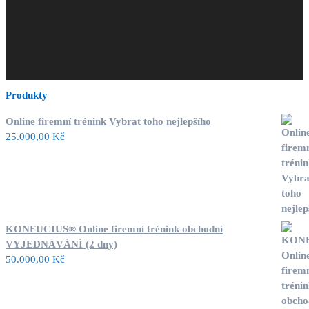
Produkty
Online firemní trénink Vybrat toho nejlepšího
25.000,00
Kč
KONFUCIUS® Online firemní trénink obchodní
VYJEDNÁVÁNÍ (2 dny)
50.000,00
Kč