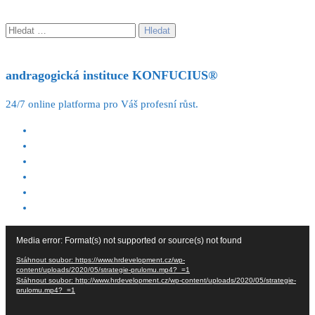
Vyhledávání
andragogická instituce KONFUCIUS®
24/7 online platforma pro Váš profesní růst.
Video
Media error: Format(s) not supported or source(s) not found
přehrávač
Stáhnout soubor: https://www.hrdevelopment.cz/wp-
content/uploads/2020/05/strategie-prulomu.mp4?_=1
Stáhnout soubor: http://www.hrdevelopment.cz/wp-content/uploads/2020/05/strategie-
prulomu.mp4?_=1