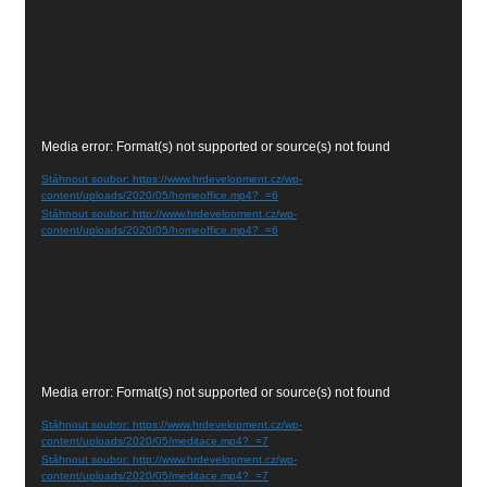
Video
Media error: Format(s) not supported or source(s) not found
přehrávač
Stáhnout soubor: https://www.hrdevelopment.cz/wp-
content/uploads/2020/05/homeoffice.mp4?_=6
Stáhnout soubor: http://www.hrdevelopment.cz/wp-
content/uploads/2020/05/homeoffice.mp4?_=6
Video
Media error: Format(s) not supported or source(s) not found
přehrávač
Stáhnout soubor: https://www.hrdevelopment.cz/wp-
content/uploads/2020/05/meditace.mp4?_=7
Stáhnout soubor: http://www.hrdevelopment.cz/wp-
content/uploads/2020/05/meditace.mp4?_=7