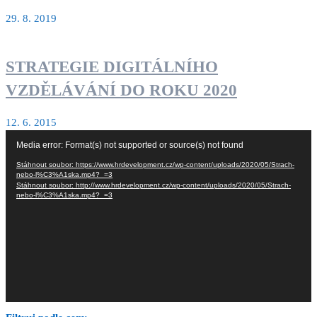
29. 8. 2019
STRATEGIE DIGITÁLNÍHO
VZDĚLÁVÁNÍ DO ROKU 2020
12. 6. 2015
Video
Media error: Format(s) not supported or source(s) not found
přehrávač
Stáhnout soubor: https://www.hrdevelopment.cz/wp-content/uploads/2020/05/Strach-
nebo-l%C3%A1ska.mp4?_=3
Stáhnout soubor: http://www.hrdevelopment.cz/wp-content/uploads/2020/05/Strach-
nebo-l%C3%A1ska.mp4?_=3