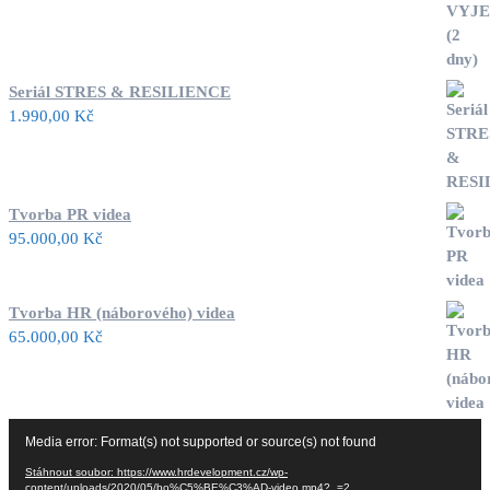
Seriál STRES & RESILIENCE
1.990,00
Kč
Tvorba PR videa
95.000,00
Kč
Tvorba HR (náborového) videa
65.000,00
Kč
Video
Media error: Format(s) not supported or source(s) not found
přehrávač
Stáhnout soubor: https://www.hrdevelopment.cz/wp-
content/uploads/2020/05/bo%C5%BE%C3%AD-video.mp4?_=2