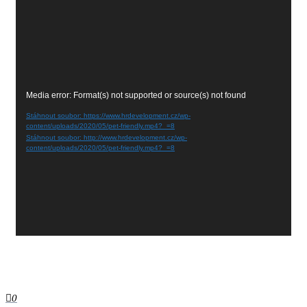
Video
Media error: Format(s) not supported or source(s) not found
přehrávač
Stáhnout soubor: https://www.hrdevelopment.cz/wp-
content/uploads/2020/05/pet-friendly.mp4?_=8
Stáhnout soubor: http://www.hrdevelopment.cz/wp-
content/uploads/2020/05/pet-friendly.mp4?_=8
Proudly powered by
WordPress
|
Theme by:
PopularisWP
0